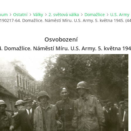
lbum
Ostatní
Války
2. světová válka
Domažlice
U.S. Army
190217-64. Domažlice. Náměstí Míru. U.S. Army. 5. května 1945. (44
Osvobození
. Domažlice. Náměstí Míru. U.S. Army. 5. května 1945