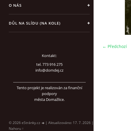
O NÁS
DŮL NA SLÍDU (NA KOLE)
← Předchozí
Kontakt:
tel. 773 916 275
info@domdej.cz
--------------------------------------------------------------
Tento projekt je realizován za finanční
podpory
města Domažlice.
© 2026 eStránky.cz
|
Aktualizováno: 17. 7. 2026
|
Nahoru ↑