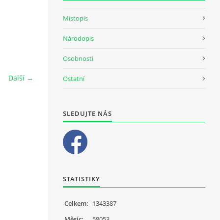
Místopis
Národopis
Osobnosti
Další →
Ostatní
SLEDUJTE NÁS
STATISTIKY
Celkem:
1343387
Měsíc:
58053