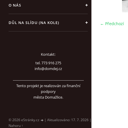
O NÁS
DŮL NA SLÍDU (NA KOLE)
← Předchozí
Kontakt:
tel. 773 916 275
info@domdej.cz
--------------------------------------------------------------
Tento projekt je realizován za finanční
podpory
města Domažlice.
© 2026 eStránky.cz
|
Aktualizováno: 17. 7. 2026
|
Nahoru ↑