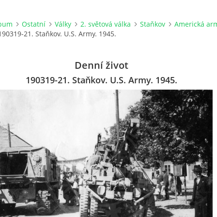
lbum
Ostatní
Války
2. světová válka
Staňkov
Americká ar
190319-21. Staňkov. U.S. Army. 1945.
Denní život
190319-21. Staňkov. U.S. Army. 1945.