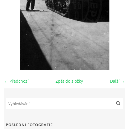
DŮL NA SLÍDU (NA KOLE)
Kontakt:
tel. 773 916 275
info@domdej.cz
--------------------------------------------------------------
Tento projekt je realizován za finanční podpory
města Domažlice.
← Předchozí
Zpět do složky
Další →
© 2026 eStránky.cz
|
Aktualizováno: 17. 7. 2026
|
Nahoru ↑
POSLEDNÍ FOTOGRAFIE