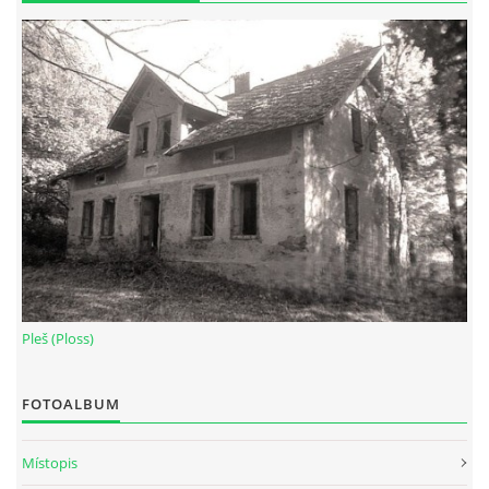
Pleš (Ploss)
FOTOALBUM
Místopis