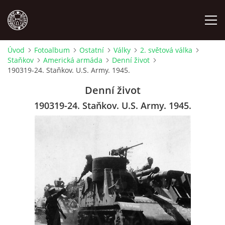
Úvod
Fotoalbum
Ostatní
Války
2. světová válka
Staňkov
Americká armáda
Denní život
MÍSTOPIS
190319-24. Staňkov. U.S. Army. 1945.
Denní život
NÁRODOPIS
190319-24. Staňkov. U.S. Army. 1945.
OSOBNOSTI
OSTATNÍ
ODKAZY
O NÁS