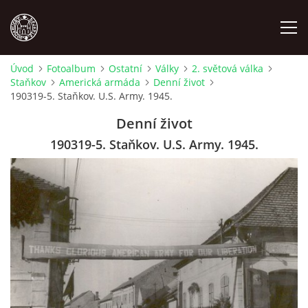
Úvod
Fotoalbum
Ostatní
Války
2. světová válka
Staňkov
Americká armáda
Denní život
MÍSTOPIS
190319-5. Staňkov. U.S. Army. 1945.
Denní život
NÁRODOPIS
190319-5. Staňkov. U.S. Army. 1945.
OSOBNOSTI
OSTATNÍ
ODKAZY
O NÁS