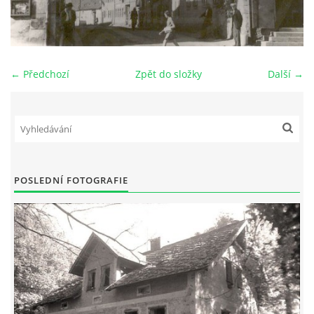
DŮL NA SLÍDU (NA KOLE)
← Předchozí
Zpět do složky
Další →
Kontakt:
tel. 773 916 275
info@domdej.cz
--------------------------------------------------------------
POSLEDNÍ FOTOGRAFIE
Tento projekt je realizován za finanční podpory
města Domažlice.
© 2026 eStránky.cz
|
Aktualizováno: 17. 7. 2026
|
Nahoru ↑