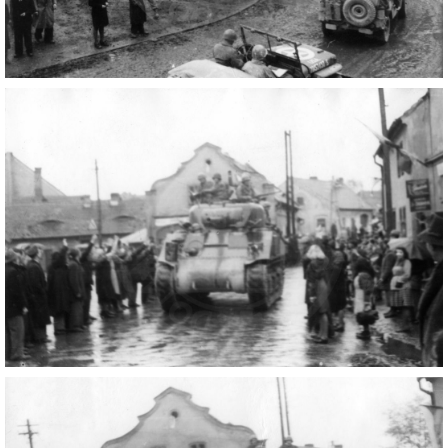
DŮL NA SLÍDU (NA KOLE)
Kontakt:
tel. 773 916 275
info@domdej.cz
--------------------------------------------------------------
Tento projekt je realizován za finanční podpory
města Domažlice.
© 2026 eStránky.cz
|
Aktualizováno: 17. 7. 2026
|
Nahoru ↑