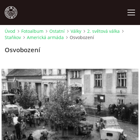
Úvod
Fotoalbum
Ostatní
Války
2. světová válka
Staňkov
Americká armáda
Osvobození
MÍSTOPIS
Osvobození
NÁRODOPIS
OSOBNOSTI
OSTATNÍ
ODKAZY
O NÁS