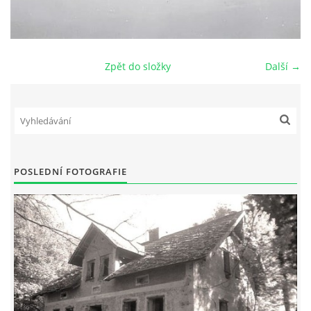
DŮL NA SLÍDU (NA KOLE)
Zpět do složky
Další →
Kontakt:
tel. 773 916 275
info@domdej.cz
--------------------------------------------------------------
POSLEDNÍ FOTOGRAFIE
Tento projekt je realizován za finanční podpory
města Domažlice.
© 2026 eStránky.cz
|
Aktualizováno: 17. 7. 2026
|
Nahoru ↑