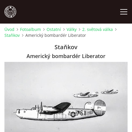
Úvod
Fotoalbum
Ostatní
Války
2. světová válka
Staňkov
Americký bombardér Liberator
MÍSTOPIS
Staňkov
NÁRODOPIS
Americký bombardér Liberator
OSOBNOSTI
OSTATNÍ
ODKAZY
O NÁS