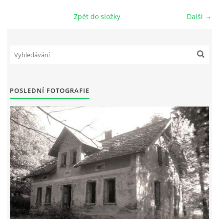
Zpět do složky
Další →
DŮL NA SLÍDU (NA KOLE)
Kontakt:
tel. 773 916 275
POSLEDNÍ FOTOGRAFIE
info@domdej.cz
--------------------------------------------------------------
Tento projekt je realizován za finanční podpory
města Domažlice.
© 2026 eStránky.cz
|
Aktualizováno: 17. 7. 2026
|
Nahoru ↑