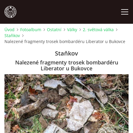
Úvod
Fotoalbum
Ostatní
Války
2. světová válka
Staňkov
MÍSTOPIS
Nalezené fragmenty trosek bombardéru Liberator u Bukovce
Staňkov
NÁRODOPIS
Nalezené fragmenty trosek bombardéru
Liberator u Bukovce
OSOBNOSTI
OSTATNÍ
ODKAZY
O NÁS