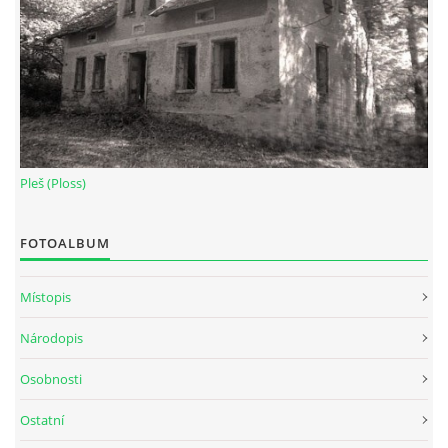
Pleš (Ploss)
FOTOALBUM
Místopis
Národopis
Osobnosti
Ostatní