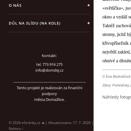
O NÁS
»světlíčka«, js
okno a vzdálí s
DŮL NA SLÍDU (NA KOLE)
Taktéž zachován
stromy, jichž 
křivopřísežník 
největší zaklet
Kontakt:
ohnivé a dlouhé
tel. 773 916 275
info@domdej.cz
© Eva Bednářová
--------------------------------------------------------------
Zdroj: Pomněnky 
Tento projekt je realizován za finanční
podpory
Náhledy fotogr
města Domažlice.
© 2026 eStránky.cz
|
Aktualizováno: 17. 7. 2026
|
Nahoru ↑