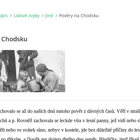
opis
Lidové zvyky
Jiné
Pověry na Chodsku
a Chodsku
hovalo se až do naších dnů mnoho pověr z dávných časů. Věří v straši
chů a p. Rovněž zachovala se leckde víra v lesní panny, jež vidí nebo s
děli nebo ve svátek ráno, nebyv v kostele, jde bez důležité příčiny do le
po třikráte, a člověk ten dojista třetího dne zemře. Bludičky, jimž říkají