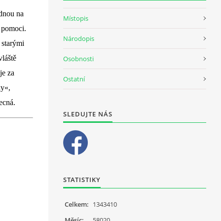
ednou na
Místopis
i pomoci.
Národopis
 starými
láště
Osobnosti
je za
Ostatní
ky«,
ecná.
SLEDUJTE NÁS
STATISTIKY
Celkem:
1343410
Měsíc:
58020