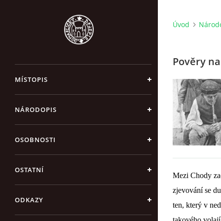
Úvod
Národ
Pověry n
MÍSTOPIS
NÁRODOPIS
OSOBNOSTI
OSTATNÍ
Mezi Chody zac
zjevování se du
ODKAZY
ten, který v ne
takového volají 