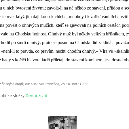
ou u nich bytostmi živými; zavolá-li na ně někdo ze stavení, přijdou a s
e teprve, když jim dají kousek chleba, mnohdy i k zaříkávání třeba vzít
a pověst o ohnivých mužích, kteří se zjevovali na polních cestách pod
bývalo na Chodsku hojnost. Ohnivý muž byl někdy velkým hříšníkem, zv
chodil po smrti ohnivý, proto se posud na Chodsku lid zaklíná a považu
í, »není-li to pravda, co pravím, nechť chodím ohnivý.« Víra ve »skalní
 hady s kočičí hlavou, kteří přilétají do stavení komínem, jest dosud ob
z českých krajů; WILDMANN František, ZÍTEK Jan ; 1902
afií ze složky
Denní život