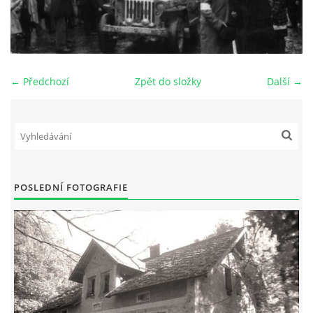
DŮL NA SLÍDU (NA KOLE)
← Předchozí
Zpět do složky
Další →
Kontakt:
tel. 773 916 275
info@domdej.cz
--------------------------------------------------------------
Tento projekt je realizován za finanční podpory
POSLEDNÍ FOTOGRAFIE
města Domažlice.
© 2026 eStránky.cz
|
Aktualizováno: 17. 7. 2026
|
Nahoru ↑