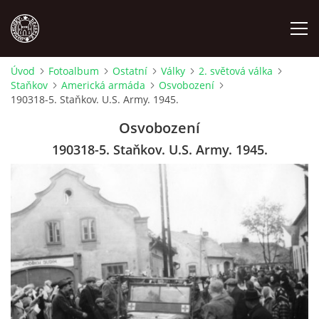
Úvod
Fotoalbum
Ostatní
Války
2. světová válka
Staňkov
Americká armáda
Osvobození
MÍSTOPIS
190318-5. Staňkov. U.S. Army. 1945.
Osvobození
NÁRODOPIS
190318-5. Staňkov. U.S. Army. 1945.
OSOBNOSTI
OSTATNÍ
ODKAZY
O NÁS