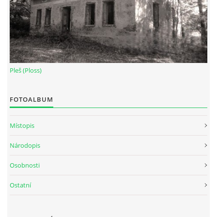
Pleš (Ploss)
FOTOALBUM
Místopis
Národopis
Osobnosti
Ostatní