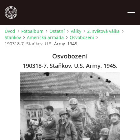
Úvod
Fotoalbum
Ostatní
Války
2. světová válka
Staňkov
Americká armáda
Osvobození
MÍSTOPIS
190318-7. Staňkov. U.S. Army. 1945.
Osvobození
NÁRODOPIS
190318-7. Staňkov. U.S. Army. 1945.
OSOBNOSTI
OSTATNÍ
ODKAZY
O NÁS