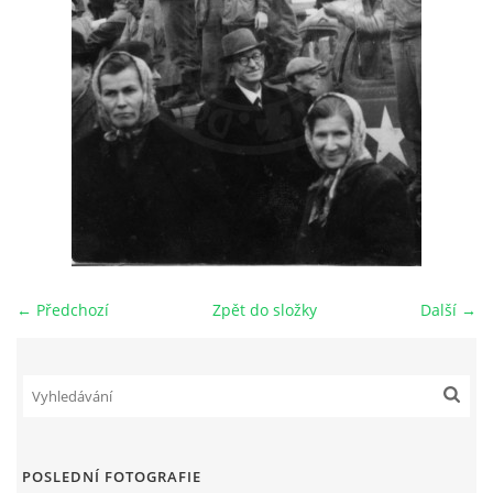
DŮL NA SLÍDU (NA KOLE)
Kontakt:
tel. 773 916 275
info@domdej.cz
--------------------------------------------------------------
Tento projekt je realizován za finanční podpory
města Domažlice.
← Předchozí
Zpět do složky
Další →
© 2026 eStránky.cz
|
Aktualizováno: 17. 7. 2026
|
Nahoru ↑
POSLEDNÍ FOTOGRAFIE