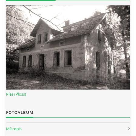
Pleš (Ploss)
FOTOALBUM
Místopis