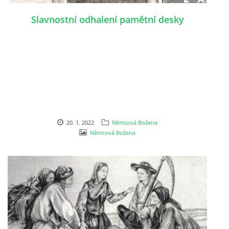
Slavnostní odhalení pamětní desky
DŮL NA SLÍDU (NA KOLE)
Kontakt:
tel. 773 916 275
info@domdej.cz
--------------------------------------------------------------
20. 1. 2022
Němcová Božena
Tento projekt je realizován za finanční podpory
Němcová Božena
města Domažlice.
© 2026 eStránky.cz
|
Aktualizováno: 17. 7. 2026
|
Nahoru ↑