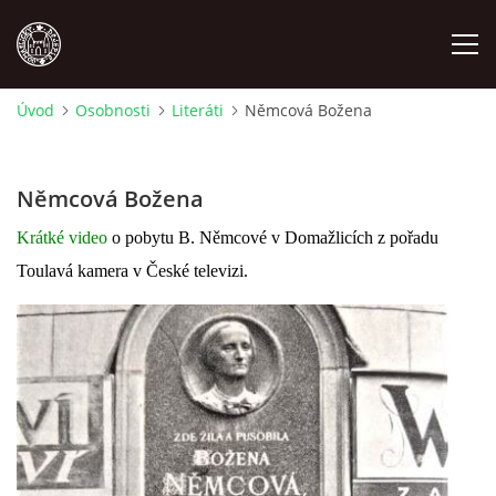
Úvod
Osobnosti
Literáti
Němcová Božena
MÍSTOPIS
Němcová Božena
NÁRODOPIS
Krátké video
o pobytu B. Němcové v Domažlicích z pořadu
OSOBNOSTI
Toulavá kamera v České televizi.
OSTATNÍ
ODKAZY
O NÁS