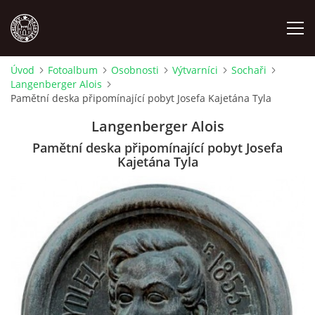
Úvod
Fotoalbum
Osobnosti
Výtvarníci
Sochaři
Langenberger Alois
MÍSTOPIS
Pamětní deska připomínající pobyt Josefa Kajetána Tyla
Langenberger Alois
NÁRODOPIS
Pamětní deska připomínající pobyt Josefa
Kajetána Tyla
OSOBNOSTI
OSTATNÍ
ODKAZY
O NÁS