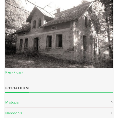
Pleš (Ploss)
FOTOALBUM
Místopis
Národopis